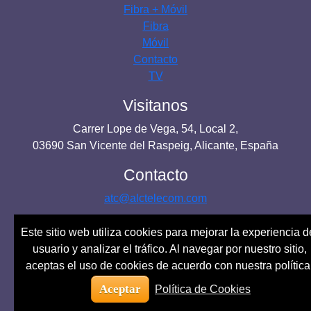
Fibra + Móvil
Fibra
Móvil
Contacto
TV
Visitanos
Carrer Lope de Vega, 54, Local 2,
03690 San Vicente del Raspeig, Alicante, España
Contacto
atc@alctelecom.com
+34 966 44 49 99
Este sitio web utiliza cookies para mejorar la experiencia d
usuario y analizar el tráfico. Al navegar por nuestro sitio,
Politica de cookies -
Política de privacidad -
Términos
aceptas el uso de cookies de acuerdo con nuestra política
y condiciones
© ALC TELECOM 2024
Aceptar
Política de Cookies